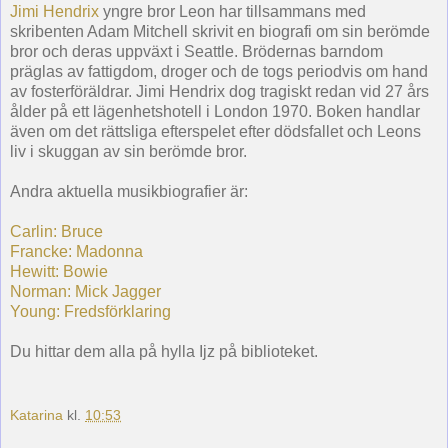
Jimi Hendrix
yngre bror Leon har tillsammans med
skribenten Adam Mitchell skrivit en biografi om sin berömde
bror och deras uppväxt i Seattle. Brödernas barndom
präglas av fattigdom, droger och de togs periodvis om hand
av fosterföräldrar. Jimi Hendrix dog tragiskt redan vid 27 års
ålder på ett lägenhetshotell i London 1970. Boken handlar
även om det rättsliga efterspelet efter dödsfallet och Leons
liv i skuggan av sin berömde bror.
Andra aktuella musikbiografier är:
Carlin: Bruce
Francke: Madonna
Hewitt: Bowie
Norman: Mick Jagger
Young: Fredsförklaring
Du hittar dem alla på hylla Ijz på biblioteket.
Katarina
kl.
10:53